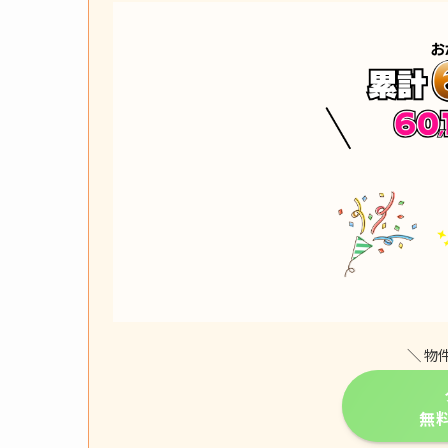
＼ 物
無