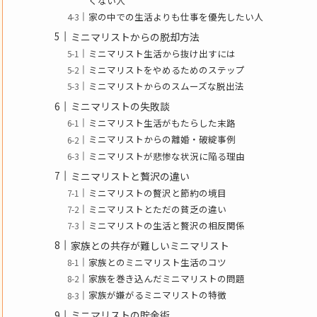
くない人
家の中での生活よりも仕事を優先したい人
ミニマリストからの脱却方法
ミニマリスト生活から抜け出すには
ミニマリストをやめるためのステップ
ミニマリストからのスムーズな脱出法
ミニマリストの失敗談
ミニマリスト生活がもたらした末路
ミニマリストからの離婚・破綻事例
ミニマリストが悲惨な状況に陥る理由
ミニマリストと贅沢の違い
ミニマリストの贅沢と節約の境目
ミニマリストとただの貧乏の違い
ミニマリストの生活と贅沢の相反関係
家族との共存が難しいミニマリスト
家族とのミニマリスト生活のコツ
家族を巻き込んだミニマリストの問題
家族が嫌がるミニマリストの特徴
ミニマリストの貯金術