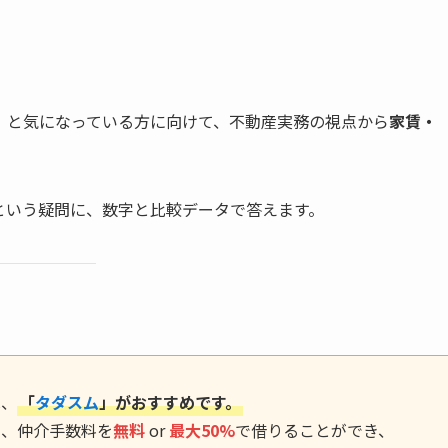
」と気になっている方に向けて、不動産実務の視点から
家賃・
という疑問に、数字と比較データで答えます。
は、
「
タダスム
」がおすすめです。
に、仲介手数料を
無料
or
最大50%
で借りることができ、