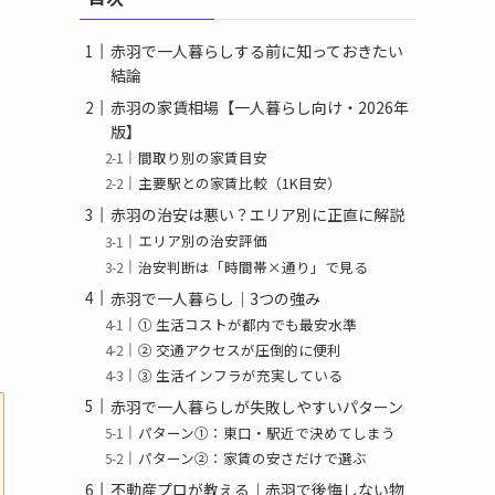
赤羽で一人暮らしする前に知っておきたい
結論
赤羽の家賃相場【一人暮らし向け・2026年
版】
間取り別の家賃目安
主要駅との家賃比較（1K目安）
赤羽の治安は悪い？エリア別に正直に解説
エリア別の治安評価
治安判断は「時間帯×通り」で見る
赤羽で一人暮らし｜3つの強み
① 生活コストが都内でも最安水準
② 交通アクセスが圧倒的に便利
③ 生活インフラが充実している
赤羽で一人暮らしが失敗しやすいパターン
パターン①：東口・駅近で決めてしまう
パターン②：家賃の安さだけで選ぶ
不動産プロが教える｜赤羽で後悔しない物