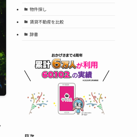
物件探し
賃貸不動産を比較
辞書
み
目次