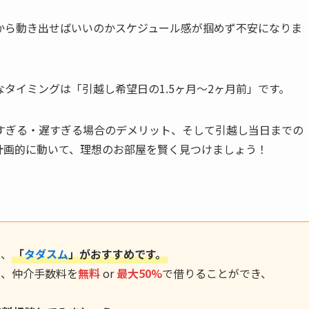
から動き出せばいいのかスケジュール感が掴めず不安になりま
タイミングは「引越し希望日の1.5ヶ月〜2ヶ月前」です。
すぎる・遅すぎる場合のデメリット、そして引越し当日までの
計画的に動いて、理想のお部屋を賢く見つけましょう！
は、
「
タダスム
」がおすすめです。
に、仲介手数料を
無料
or
最大50%
で借りることができ、