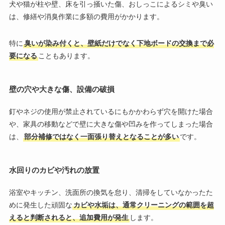
犬や猫が柱や壁、床を引っ掻いた傷、おしっこによるシミや臭い
は、修繕や消臭作業に多額の費用がかかります。
特に
臭いが染み付くと、壁紙だけでなく下地ボードの交換まで必
要になる
こともあります。
壁の穴や大きな傷、設備の破損
釘やネジの使用が禁止されているにもかかわらず穴を開けた場合
や、家具の移動などで壁に大きな傷や凹みを作ってしまった場合
は、
部分補修ではなく一面張り替えとなることが多い
です。
水回りのカビや汚れの放置
浴室やキッチン、洗面所の換気を怠り、清掃をしていなかったた
めに発生した頑固な
カビや水垢は、通常クリーニングの範囲を超
えると判断されると、追加費用が発生
します。