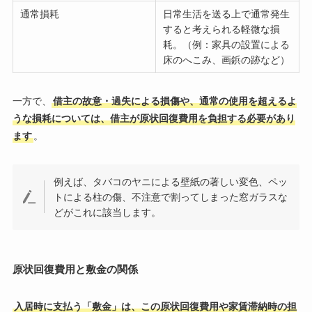
通常損耗
日常生活を送る上で通常発生
すると考えられる軽微な損
耗。（例：家具の設置による
床のへこみ、画鋲の跡など）
一方で、
借主の故意・過失による損傷や、通常の使用を超えるよ
うな損耗については、借主が原状回復費用を負担する必要があり
ます
。
例えば、タバコのヤニによる壁紙の著しい変色、ペッ
トによる柱の傷、不注意で割ってしまった窓ガラスな
どがこれに該当します。
原状回復費用と敷金の関係
入居時に支払う「敷金」は、この原状回復費用や家賃滞納時の担