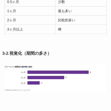
0.5ヶ月
少数
1ヶ月
最も多い
2ヶ月
比較的多い
3ヶ月以上
稀
3-2.視覚化（期間の多さ）
フリーレント期間別の物件数の傾向
多
1ヶ月
中
2ヶ月
少
3ヶ月
※相対的な傾向を示したものです。