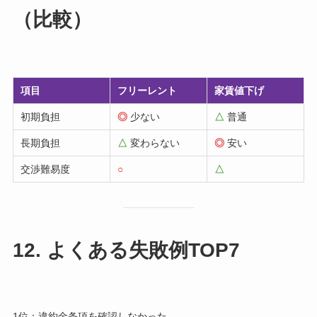
（比較）
項目
フリーレント
家賃値下げ
初期負担
◎
少ない
△
普通
長期負担
△
変わらない
◎
安い
交渉難易度
○
△
12. よくある失敗例TOP7
1位：違約金条項を確認しなかった